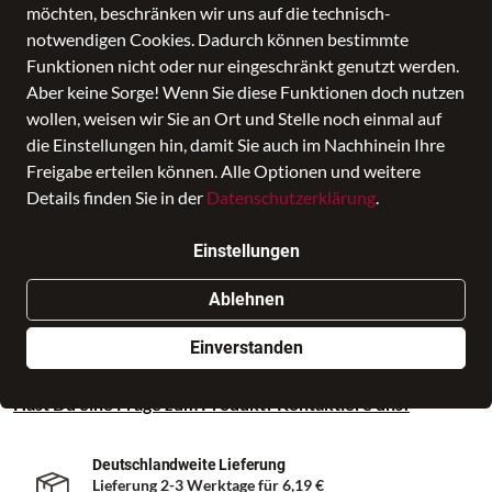
möchten, beschränken wir uns auf die technisch-
notwendigen Cookies. Dadurch können bestimmte
Funktionen nicht oder nur eingeschränkt genutzt werden.
Aber keine Sorge! Wenn Sie diese Funktionen doch nutzen
wollen, weisen wir Sie an Ort und Stelle noch einmal auf
Sporttasche, Fast Lime
die Einstellungen hin, damit Sie auch im Nachhinein Ihre
Preis
Freigabe erteilen können. Alle Optionen und weitere
44,99 €
inkl. MwSt.,
zzgl. Versandkosten
Details finden Sie in der
Datenschutzerklärung
.
Nur noch weniger als 3 Artikel im Geschäft vorhanden.
Einstellungen
In den Warenkorb
Ablehnen
Einverstanden
Auf Lager - sofort versandfertig!
Hast Du eine Frage zum Produkt? Kontaktiere uns!
Deutschlandweite Lieferung
Lieferung 2-3 Werktage für
6,19 €