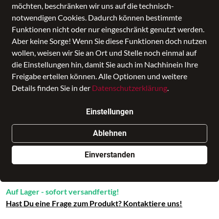
möchten, beschränken wir uns auf die technisch-
notwendigen Cookies. Dadurch können bestimmte
Funktionen nicht oder nur eingeschränkt genutzt werden.
Aber keine Sorge! Wenn Sie diese Funktionen doch nutzen
wollen, weisen wir Sie an Ort und Stelle noch einmal auf
die Einstellungen hin, damit Sie auch im Nachhinein Ihre
Freigabe erteilen können. Alle Optionen und weitere
Floran Brown
Details finden Sie in der
Datenschutzerklärung
.
Preis
119,95 €
inkl. MwSt., Versand
GRATIS
Einstellungen
Nur noch weniger als 3 Artikel im Geschäft vorhanden.
Ablehnen
Einverstanden
In den Warenkorb
Auf Lager - sofort versandfertig!
Hast Du eine Frage zum Produkt? Kontaktiere uns!