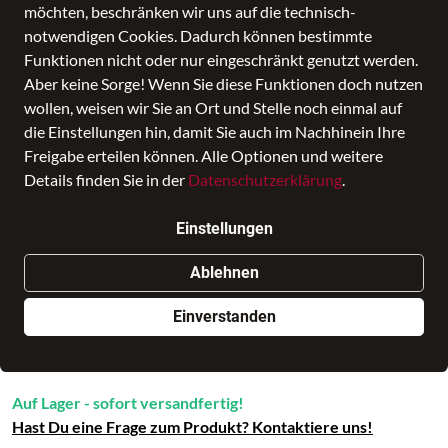
möchten, beschränken wir uns auf die technisch-
notwendigen Cookies. Dadurch können bestimmte
Funktionen nicht oder nur eingeschränkt genutzt werden.
Aber keine Sorge! Wenn Sie diese Funktionen doch nutzen
wollen, weisen wir Sie an Ort und Stelle noch einmal auf
die Einstellungen hin, damit Sie auch im Nachhinein Ihre
Freigabe erteilen können. Alle Optionen und weitere
ARVA Business Tasche Malt
Details finden Sie in der
Datenschutzerklärung
.
Preis
379,00 €
inkl. MwSt., Versand
GRATIS
Einstellungen
Nur noch weniger als 3 Artikel im Geschäft vorhanden.
Ablehnen
Einverstanden
In den Warenkorb
Auf Lager - sofort versandfertig!
Hast Du eine Frage zum Produkt? Kontaktiere uns!